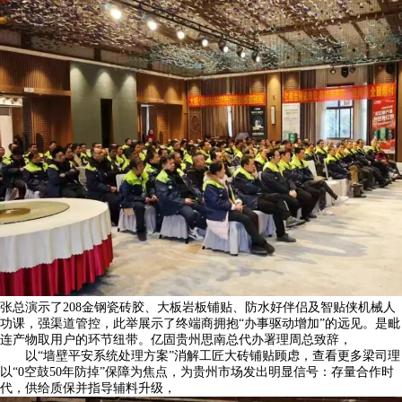
张总演示了208金钢瓷砖胶、大板岩板铺贴、防水好伴侣及智贴侠机械人
功课，强渠道管控，此举展示了终端商拥抱“办事驱动增加”的远见。是毗
连产物取用户的环节纽带。亿固贵州思南总代办署理周总致辞，
以“墙壁平安系统处理方案”消解工匠大砖铺贴顾虑，查看更多梁司理
以“0空鼓50年防掉”保障为焦点，为贵州市场发出明显信号：存量合作时
代，供给质保并指导辅料升级，