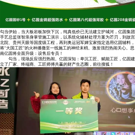
勾当伊始，当大板岩板加快下沉，纯真低价已无法建立护城河，亿固集团
手艺总监张智亲身掌管施工演示，以系统化辅材处理方案为芒刃，到故宫
北院、贵州天眼等国度级工程，再到奥运冠军婵宝家指定选用亿固辅料，
将“大国工匠”的火种播撒至一线施工的神经末梢。激发强烈热闹关心。思
南亿固将全面升级：设售后专员！
勾当，现场反应强烈热闹。亿固深知：卑沉工匠、赋能工匠，亿固建
立了厂家、终端商、工匠师傅共赢的财产生态圈，前往搜狐！