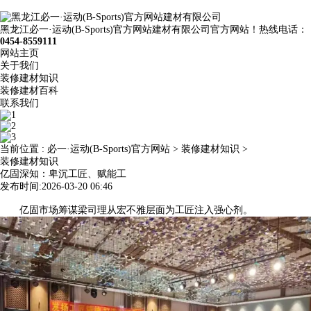
黑龙江必一·运动(B-Sports)官方网站建材有限公司官方网站！热线电话：
0454-8559111
网站主页
关于我们
装修建材知识
装修建材百科
联系我们
当前位置 :
必一·运动(B-Sports)官方网站
>
装修建材知识
>
装修建材知识
亿固深知：卑沉工匠、赋能工
发布时间:2026-03-20 06:46
亿固市场筹谋梁司理从宏不雅层面为工匠注入强心剂。