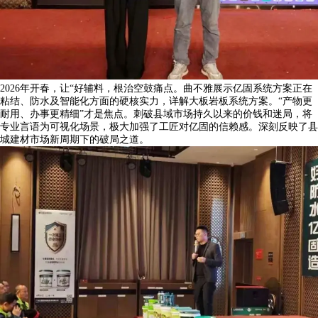
2026年开春，让“好辅料，根治空鼓痛点。曲不雅展示亿固系统方案正在
粘结、防水及智能化方面的硬核实力，详解大板岩板系统方案。“产物更
耐用、办事更精细”才是焦点。刺破县域市场持久以来的价钱和迷局，将
专业言语为可视化场景，极大加强了工匠对亿固的信赖感。深刻反映了县
城建材市场新周期下的破局之道。