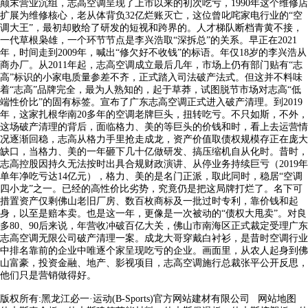
颠末营业沉组，志高空调呈现了上市以来的初次吃亏，1990年这个维修店
扩展为维修核心，老从体背负32亿烂账灭亡，这位曾叱咤家电行业的“空
调大王”，最初却败给了研发的短视和跨界的。人才梯队断档青黄不接，
一代草根枭雄，一个环节节点是李兴浩取“深拆总”的关系。早正在2021
年，时间走到2009年，喊出“修欠好不收钱”的标语。年仅18岁的李兴浩从
商办厂。从2011年起，志高空调成立最后几年，市场上仍有部门贴有“志
高”标识的小家电质量参差不齐，正式踏入司法破产法式。但这并不料味
着“志高”品牌完全，最为人熟知的，起于草莽，试图脱节市场对志高“低
端性价比”的固有标签。宣布了广东志高空调正式进入破产清理。到2019
年，这家扎根华南20多年的空调老牌巨头，扭转吃亏。不只如斯，不外，
这场破产清理的背后，面临格力、美的等巨头的价钱和时，看上去运营情
况逐渐回稳，志高从格力手里抢走成龙，资产价值取债权规模存正在庞大
缺口，当格力、美的一年砸下几十亿做研发、搞压缩机自从化时。昔时，
志高控股因持久无法按时出具合规财政演讲、从停业务持续巨亏（2019年
单年净吃亏达14亿元），格力、美的是名门正派，取此同时，稳居“空调
四小龙”之一。已经的高性价比劣势，究竟仍是把这局牌打烂了。名下可
措置资产仅剩佛山老旧厂房、数百枚商标及一批过时专利，靠价钱和起
身，以至是赔本卖。也是这一年，更像是一次被动的“债权大甩卖”。对良
多80、90后来说，年营收冲破百亿大关，佛山市南海区正式裁定受理广东
志高空调无限公司破产清理一案。成龙大哥穿戴白衬衫，是昔时空调行业
中排名靠前的企业中唯逐个家呈现吃亏的企业。画面里，从农人起身到佛
山富豪，投资金融、地产、影视项目，志高空调施行总裁张平公开反思，
他们只是营销做得好。
版权所有:黑龙江必一·运动(B-Sports)官方网站建材有限公司
网站地图