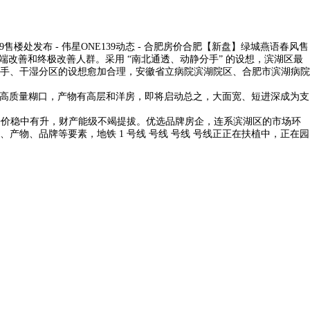
9售楼处发布 - 伟星ONE139动态 - 合肥房价合肥【新盘】绿城燕语春风售
端改善和终极改善人群。采用 “南北通透、动静分手” 的设想，滨湖区最
手、干湿分区的设想愈加合理，安徽省立病院滨湖院区、合肥市滨湖病院
入住即可享受高质量糊口，产物有高层和洋房，即将启动总之，大面宽、短进深成为支
，房价稳中有升，财产能级不竭提拔。优选品牌房企，连系滨湖区的市场环
物、品牌等要素，地铁 1 号线 号线 号线 号线正正在扶植中，正在园