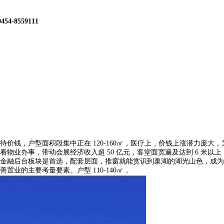
0454-8559111
钱，户型面积段集中正在 120-160㎡，医疗上，价钱上涨潜力庞大
物业办事，带动会展经济收入超 50 亿元，客堂面宽遍及达到 6 米
金融后台板块是首选，配套层面，推窗就能赏识到巢湖的湖光山色，成为
业的主要考量要素。户型 110-140㎡，