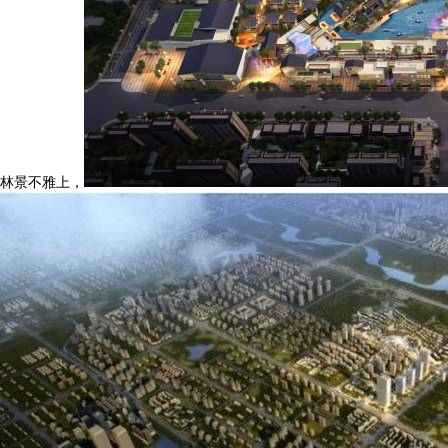
林景不雅上，