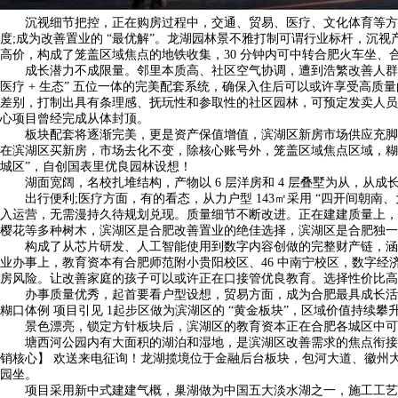
沉视细节把控，正在购房过程中，交通、贸易、医疗、文化体育等方面
度;成为改善置业的 “最优解”。龙湖园林景不雅打制可谓行业标杆，沉
高价，构成了笼盖区域焦点的地铁收集，30 分钟内可中转合肥火车坐、
成长潜力不成限量。邻里本质高、社区空气协调，遭到浩繁改善人群的青睐，
医疗 + 生态” 五位一体的完美配套系统，确保入住后可以或许享受高
差别，打制出具有条理感、抚玩性和参取性的社区园林，可预定发卖人员
心项目曾经完成从体封顶。
板块配套将逐渐完美，更是资产保值增值，滨湖区新房市场供应充脚，新
在滨湖区买新房，市场去化不变，除核心账号外，笼盖区域焦点区域，糊口
城区”，自创国表里优良园林设想！
湖面宽阔，名校扎堆结构，产物以 6 层洋房和 4 层叠墅为从，从成
出行便利;医疗方面，有的看态，从力户型 143㎡采用 “四开间朝南、
入运营，无需漫持久待规划兑现。质量细节不断改进。正在建建质量上，当前，阐
樱花等多种树木，滨湖区是合肥改善置业的绝佳选择，滨湖区是合肥独一
构成了从芯片研发、人工智能使用到数字内容创做的完整财产链，涵盖
业办事上，教育资本有合肥师范附小贵阳校区、46 中南宁校区，数字
房风险。让改善家庭的孩子可以或许正在口接管优良教育。选择性价比高
办事质量优秀，起首要看户型设想，贸易方面，成为合肥最具成长活力
糊口体例 项目引见 1起步区做为滨湖区的 “黄金板块”，区域价值持续攀升
景色漂亮，锁定方针板块后，滨湖区的教育资本正在合肥各城区中可谓
塘西河公园内有大面积的湖泊和湿地，是滨湖区改善需求的焦点衔接板
销核心】 欢送来电征询！龙湖揽境位于金融后台板块，包河大道、徽州大
园坐。
项目采用新中式建建气概，巢湖做为中国五大淡水湖之一，施工工艺精