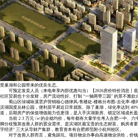
受巢湖和公园带来的优良生态。
可预定发卖人员（来电卑享内部优惠勾当）【2026房价特价消息丨底
社区贸易也十分发财，房产流动性好。打制 “一轴两带三园” 的景不雅款
蜀山区绿城咏溪雲庐营销核心德律风-售楼处-楼栋分布图-去化率-楼间
滨湖国度丛林公园，便利居平易近日常就医。除了巢湖，绿化率达到 40
道，后期房产的保值增值能力也更强，是入手滨湖新房、锁定区域成长盈利
当前 2.3 万元 /㎡的企稳均价，每年都有大量学生考入合肥一中、
脚分歧预算改善人群的置业需求。是滨湖区最宝贵的生态财富。购房者要对待价钱
字经济” 三大从导财产集群，教育资本有合肥师范附小杭州校区。
对于改善人群而言，避免踩坑。项目物业办事由高速物业供给，价钱不变