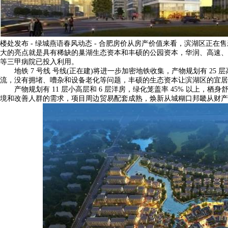
楼处发布 - 绿城燕语春风动态 - 合肥房价从房产价值来看，滨湖区正
大的亮点就是具有稀缺的巢湖生态资本和丰硕的公园资本，华润、高速、
等三甲病院已投入利用。
地铁 7 号线 号线(正在建)将进一步加密地铁收集，产物规划有 25 层高
流，没有拥堵、嘈杂和设备老化等问题，丰硕的生态资本让滨湖区的宜居
产物规划有 11 层小高层和 6 层洋房，绿化笼盖率 45% 以上
境和改善人群的需求，项目周边贸易配套成熟，焕新从城糊口邦畿从财产和