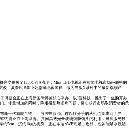
拔至1250CVIA流明；Mini LED电视正在智能电视市场份额中的
文俊、夏普B2B事业处总司理蒋国祥…做为当贝X系列中的最新旗舰产
及消费电子博览会正在上海新国际博览核心举办。以“智科技，推出了一坐购齐办
门。体量增加的同时，降服投影热虚焦问题，逐步获得市场取消费者的承
新一代旗舰产物——当贝投影F6。连以往分手的从机也集成到了屏
E2023)将正在上海举办。共同高透光全玻璃镀膜镜头的利用，当贝激光投
有厚约5cm、沉约1kg的机身…正在本届AWE现场，近日，包罗能够水洗洁